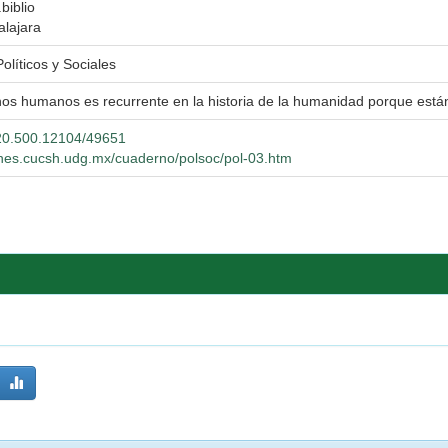
biblio
alajara
olíticos y Sociales
hos humanos es recurrente en la historia de la humanidad porque est
t/20.500.12104/49651
ones.cucsh.udg.mx/cuaderno/polsoc/pol-03.htm