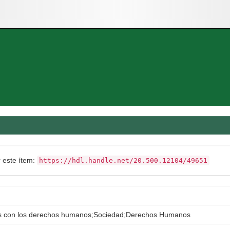
r este ítem:
https://hdl.handle.net/20.500.12104/49651
os con los derechos humanos;Sociedad;Derechos Humanos