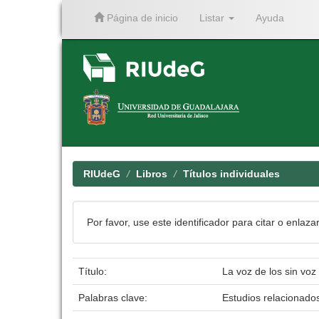
Página de inicio
Listar
Ayuda
Skip
navigation
RIUdeG
Libros
Títulos individuales
Por favor, use este identificador para citar o enlaza
Título:
La voz de los sin voz
Palabras clave:
Estudios relacionad