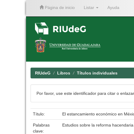
Página de inicio
Listar
Ayuda
Skip
navigation
RIUdeG
Libros
Títulos individuales
Por favor, use este identificador para citar o enlaza
Título:
El estancamiento económico en México
Palabras
Estudios sobre la reforma hacendari
clave: