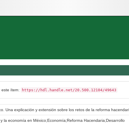
r este ítem:
https://hdl.handle.net/20.500.12104/49643
. Una explicación y extensión sobre los retos de la reforma hacendari
a y la economía en México;Economía;Reforma Hacendaria;Desarrollo