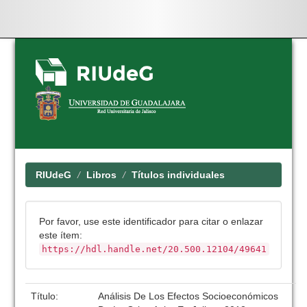
Skip
navigation
RIUdeG
Libros
Títulos individuales
Por favor, use este identificador para citar o enlazar
este ítem:
https://hdl.handle.net/20.500.12104/49641
Título:
Análisis De Los Efectos Socioeconómicos