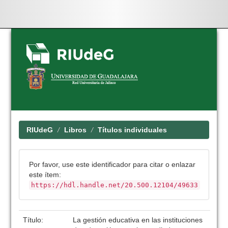
Skip
navigation
RIUdeG
Libros
Títulos individuales
Por favor, use este identificador para citar o enlazar
este ítem:
https://hdl.handle.net/20.500.12104/49633
Título:
La gestión educativa en las instituciones