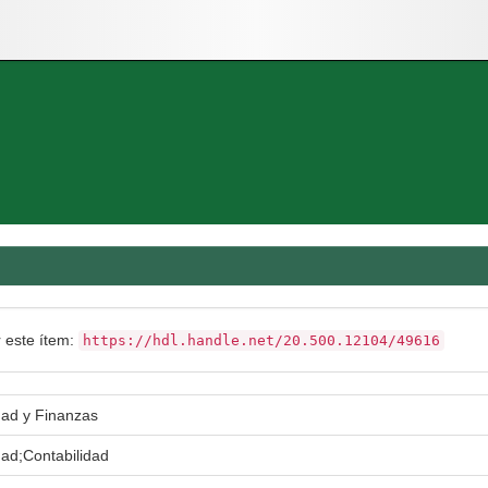
r este ítem:
https://hdl.handle.net/20.500.12104/49616
dad y Finanzas
dad;Contabilidad