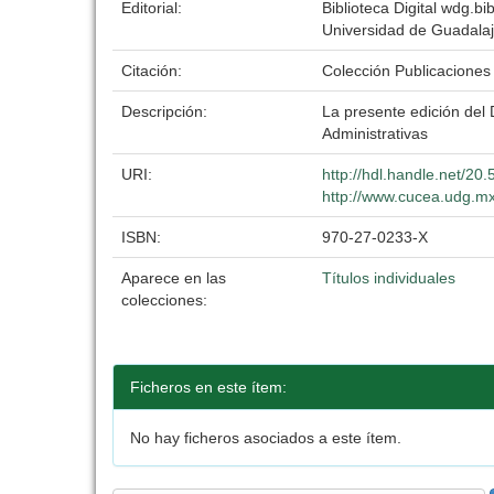
Editorial:
Biblioteca Digital wdg.bib
Universidad de Guadala
Citación:
Colección Publicaciones
Descripción:
La presente edición del 
Administrativas
URI:
http://hdl.handle.net/2
http://www.cucea.udg.mx
ISBN:
970-27-0233-X
Aparece en las
Títulos individuales
colecciones:
Ficheros en este ítem:
No hay ficheros asociados a este ítem.