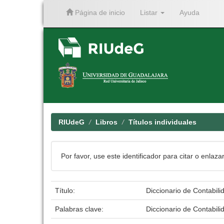
Página de inicio
Listar
Ayuda
Skip
navigation
RIUdeG
Libros
Títulos individuales
Por favor, use este identificador para citar o enlaza
Título:
Diccionario de Contabili
Palabras clave:
Diccionario de Contabili