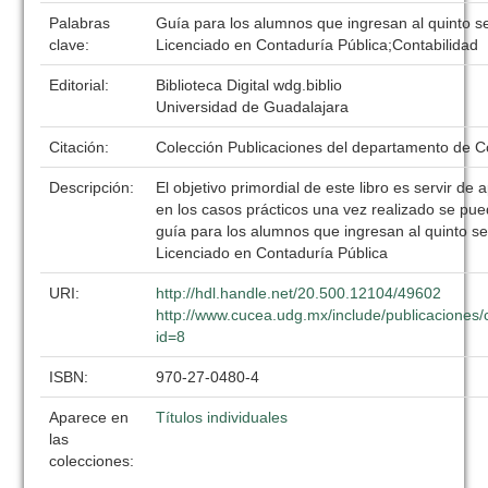
Palabras
Guía para los alumnos que ingresan al quinto s
clave:
Licenciado en Contaduría Pública;Contabilidad
Editorial:
Biblioteca Digital wdg.biblio
Universidad de Guadalajara
Citación:
Colección Publicaciones del departamento de C
Descripción:
El objetivo primordial de este libro es servir d
en los casos prácticos una vez realizado se pu
guía para los alumnos que ingresan al quinto s
Licenciado en Contaduría Pública
URI:
http://hdl.handle.net/20.500.12104/49602
http://www.cucea.udg.mx/include/publicaciones/
id=8
ISBN:
970-27-0480-4
Aparece en
Títulos individuales
las
colecciones: