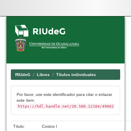
Skip
navigation
RIUdeG
Libros
Títulos individuales
Por favor, use este identificador para citar o enlazar
este ítem:
https://hdl.handle.net/20.500.12104/49602
Título:
Costos I