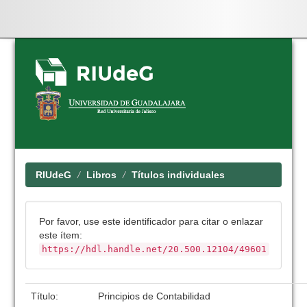
Skip
navigation
RIUdeG
Libros
Títulos individuales
Por favor, use este identificador para citar o enlazar
este ítem:
https://hdl.handle.net/20.500.12104/49601
Título:
Principios de Contabilidad