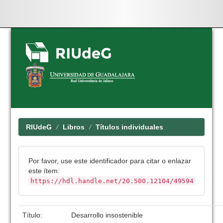
Skip
navigation
RIUdeG
Libros
Títulos individuales
Por favor, use este identificador para citar o enlazar
este ítem:
https://hdl.handle.net/20.500.12104/49594
Título:
Desarrollo insostenible