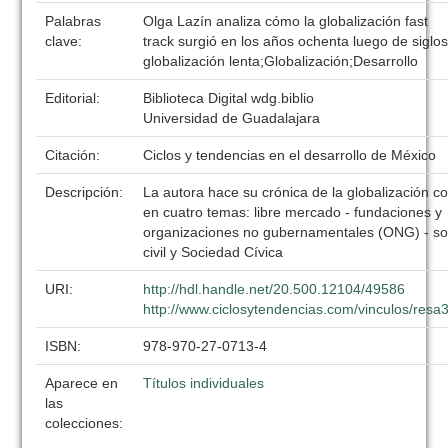
Palabras
Olga Lazín analiza cómo la globalización fast
clave:
track surgió en los años ochenta luego de siglo
globalización lenta;Globalización;Desarrollo
Editorial:
Biblioteca Digital wdg.biblio
Universidad de Guadalajara
Citación:
Ciclos y tendencias en el desarrollo de México
Descripción:
La autora hace su crónica de la globalización c
en cuatro temas: libre mercado - fundaciones y
organizaciones no gubernamentales (ONG) - s
civil y Sociedad Cívica
URI:
http://hdl.handle.net/20.500.12104/49586
http://www.ciclosytendencias.com/vinculos/resa
ISBN:
978-970-27-0713-4
Aparece en
Títulos individuales
las
colecciones: