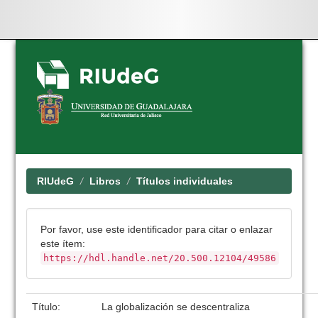
Skip
navigation
RIUdeG
Libros
Títulos individuales
Por favor, use este identificador para citar o enlazar
este ítem:
https://hdl.handle.net/20.500.12104/49586
Título:
La globalización se descentraliza