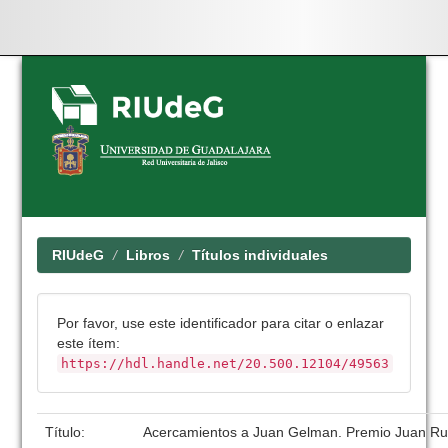
Skip
navigation
RIUdeG
Libros
Títulos individuales
Por favor, use este identificador para citar o enlazar
este ítem:
https://hdl.handle.net/20.500.12104/49563
Título:
Acercamientos a Juan Gelman. Premio Juan Ru