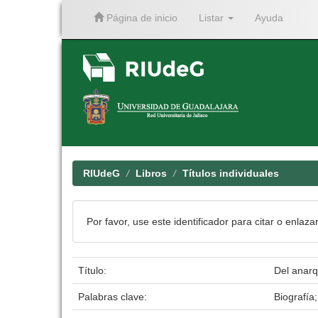
Página de inicio
Listar
Ayuda
Skip
navigation
RIUdeG
Libros
Títulos individuales
Por favor, use este identificador para citar o enlaza
Título:
Del anarq
Palabras clave:
Biografía;