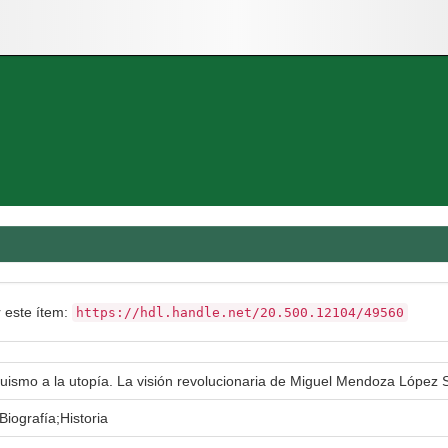
r este ítem:
https://hdl.handle.net/20.500.12104/49560
uismo a la utopía. La visión revolucionaria de Miguel Mendoza López 
Biografía;Historia