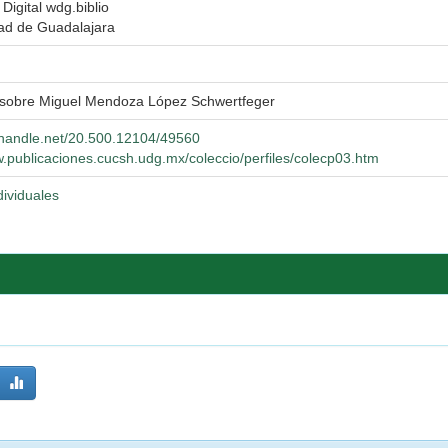
 Digital wdg.biblio
ad de Guadalajara
 sobre Miguel Mendoza López Schwertfeger
l.handle.net/20.500.12104/49560
w.publicaciones.cucsh.udg.mx/coleccio/perfiles/colecp03.htm
dividuales