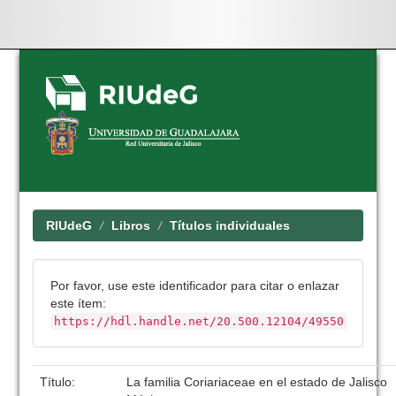
Skip
navigation
RIUdeG
Libros
Títulos individuales
Por favor, use este identificador para citar o enlazar
este ítem:
https://hdl.handle.net/20.500.12104/49550
Título:
La familia Coriariaceae en el estado de Jalisco