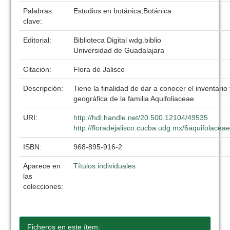
Palabras
Estudios en botánica;Botánica
clave:
Editorial:
Biblioteca Digital wdg.biblio
Universidad de Guadalajara
Citación:
Flora de Jalisco
Descripción:
Tiene la finalidad de dar a conocer el inventario 
geográfica de la familia Aquifoliaceae
URI:
http://hdl.handle.net/20.500.12104/49535
http://floradejalisco.cucba.udg.mx/6aquifolacea
ISBN:
968-895-916-2
Aparece en
Títulos individuales
las
colecciones:
Ficheros en este ítem: