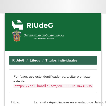
Skip
navigation
RIUdeG
Libros
Títulos individuales
Por favor, use este identificador para citar o enlazar
este ítem:
https://hdl.handle.net/20.500.12104/49535
Título:
La familia Aquifoliaceae en el estado de Jalisco