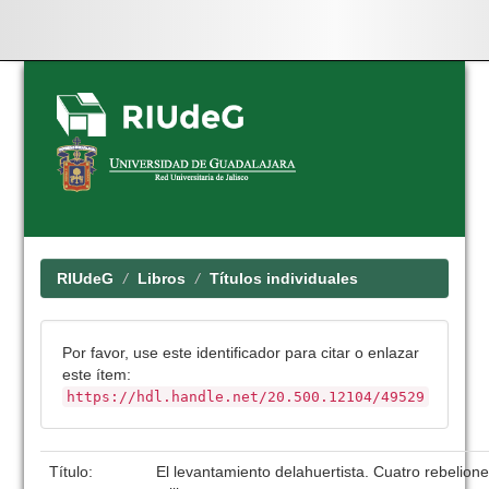
Skip
navigation
RIUdeG
Libros
Títulos individuales
Por favor, use este identificador para citar o enlazar
este ítem:
https://hdl.handle.net/20.500.12104/49529
Título:
El levantamiento delahuertista. Cuatro rebelione