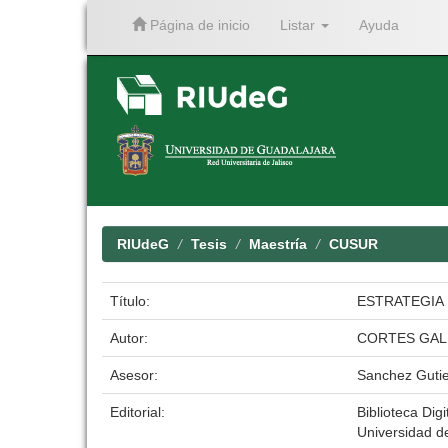
Página de inicio
Listar
Ayuda
Skip
navigation
RIUdeG
Tesis
Maestría
CUSUR
Título:
ESTRATEGIA
Autor:
CORTES GAL
Asesor:
Sanchez Gutie
Editorial:
Biblioteca Digi
Universidad d