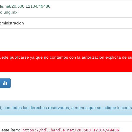
ndle.net/20.500.12104/49486
lio.udg.mx
dministracion
puede publicarse ya que no contamos con la autorización explícita de s
, con todos los derechos reservados, a menos que se indique lo contra
r este ítem:
https://hdl.handle.net/20.500.12104/49486