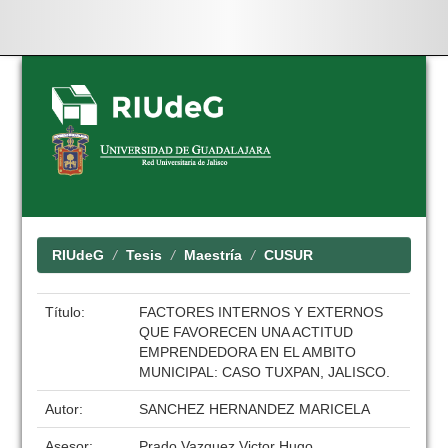
Skip
navigation
RIUdeG
Tesis
Maestría
CUSUR
Título:
FACTORES INTERNOS Y EXTERNOS
QUE FAVORECEN UNA ACTITUD
EMPRENDEDORA EN EL AMBITO
MUNICIPAL: CASO TUXPAN, JALISCO.
Autor:
SANCHEZ HERNANDEZ MARICELA
Asesor:
Prado Vazquez Victor Hugo