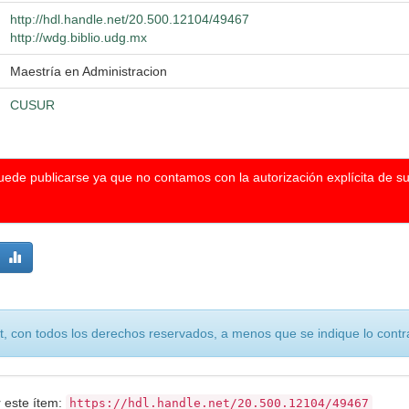
http://hdl.handle.net/20.500.12104/49467
http://wdg.biblio.udg.mx
Maestría en Administracion
CUSUR
puede publicarse ya que no contamos con la autorización explícita de s
, con todos los derechos reservados, a menos que se indique lo contra
r este ítem:
https://hdl.handle.net/20.500.12104/49467