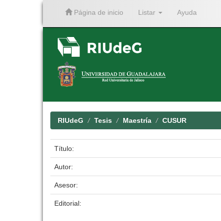
Página de inicio
Listar
Ayuda
Skip
navigation
RIUdeG
Tesis
Maestría
CUSUR
Título:
Autor:
Asesor:
Editorial: