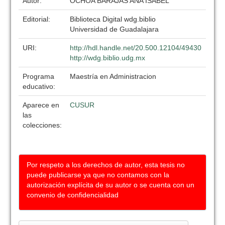
Autor:
OCHOA BARAJAS ANA ISABEL
Editorial:
Biblioteca Digital wdg.biblio
Universidad de Guadalajara
URI:
http://hdl.handle.net/20.500.12104/49430
http://wdg.biblio.udg.mx
Programa
Maestría en Administracion
educativo:
Aparece en
CUSUR
las
colecciones:
Por respeto a los derechos de autor, esta tesis no
puede publicarse ya que no contamos con la
autorización explícita de su autor o se cuenta con un
convenio de confidencialidad