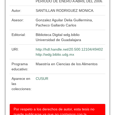
PERIODO DE ENERO A ABRIL DEL 2006.
Autor:
SANTILLAN RODRIGUEZ MONICA.
Asesor:
Gonzalez Aguilar Delia Guillermina,
Pacheco Gallardo Carlos
Editorial:
Biblioteca Digital wdg.biblio
Universidad de Guadalajara
URI:
http://hdl.handle.net/20.500.12104/49402
http://wdg.biblio.udg.mx
Programa
Maestría en Ciencias de los Alimentos
educativo:
Aparece en
CUSUR
las
colecciones:
Por respeto a los derechos de autor, esta tesis no
puede publicarse ya que no contamos con la