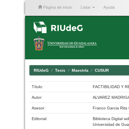
Página de inicio
Listar
Ayuda
Skip
navigation
RIUdeG
Tesis
Maestría
CUSUR
Título:
FACTIBILIDAD Y 
Autor:
ALVAREZ MADRIGA
Asesor:
Franco Garcia Rita
Editorial:
Biblioteca Digital wd
Universidad de Gua