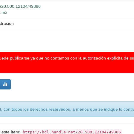
et/20.500.12104/49386
g.mx
tracion
puede publicarse ya que no contamos con la autorización explícita de s
, con todos los derechos reservados, a menos que se indique lo contra
r este ítem:
https://hdl.handle.net/20.500.12104/49386