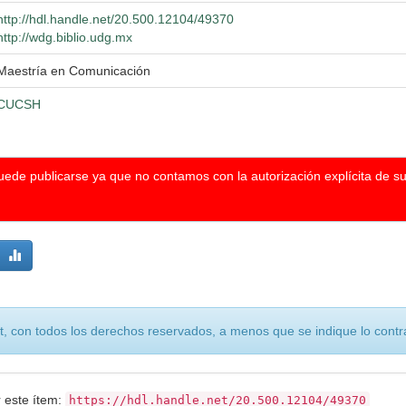
http://hdl.handle.net/20.500.12104/49370
http://wdg.biblio.udg.mx
Maestría en Comunicación
CUCSH
puede publicarse ya que no contamos con la autorización explícita de s
, con todos los derechos reservados, a menos que se indique lo contra
r este ítem:
https://hdl.handle.net/20.500.12104/49370