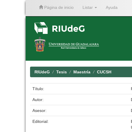
Página de inicio
Listar
Ayuda
Skip
navigation
RIUdeG
Tesis
Maestría
CUCSH
Título:
Autor:
Asesor:
Editorial: