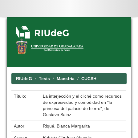
Skip
navigation
RIUdeG
Tesis
Maestría
CUCSH
Título:
La interjección y el cliché como recursos
de expresividad y comodidad en "la
princesa del palacio de hierro", de
Gustavo Sainz
Autor:
Riqué, Blanca Margarita
Asesor:
Patricia Córdova Abundis