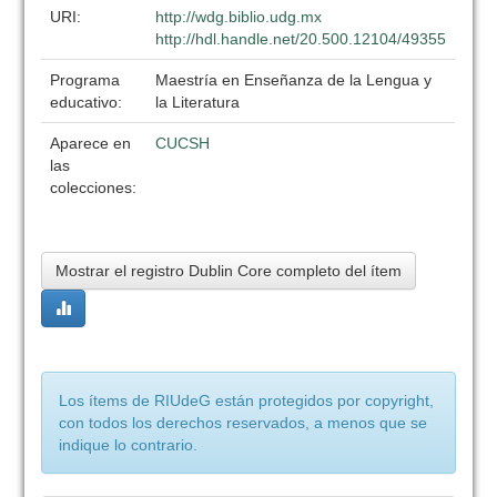
URI:
http://wdg.biblio.udg.mx
http://hdl.handle.net/20.500.12104/49355
Programa
Maestría en Enseñanza de la Lengua y
educativo:
la Literatura
Aparece en
CUCSH
las
colecciones:
Mostrar el registro Dublin Core completo del ítem
Los ítems de RIUdeG están protegidos por copyright,
con todos los derechos reservados, a menos que se
indique lo contrario.