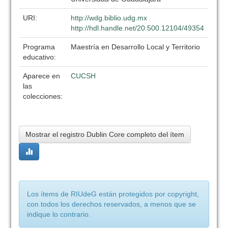
URI:
http://wdg.biblio.udg.mx
http://hdl.handle.net/20.500.12104/49354
Programa
Maestría en Desarrollo Local y Territorio
educativo:
Aparece en
CUCSH
las
colecciones:
Mostrar el registro Dublin Core completo del ítem
Los ítems de RIUdeG están protegidos por copyright,
con todos los derechos reservados, a menos que se
indique lo contrario.