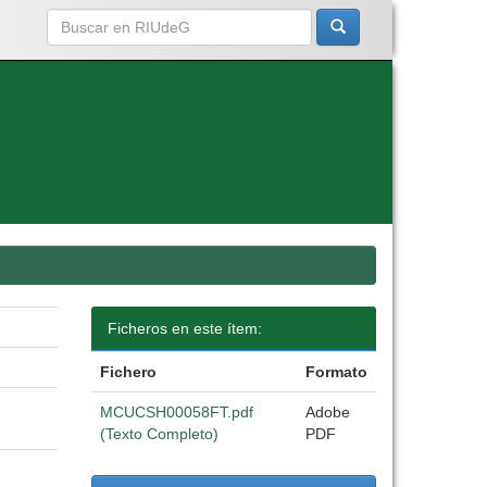
Ficheros en este ítem:
Fichero
Formato
MCUCSH00058FT.pdf
Adobe
(Texto Completo)
PDF