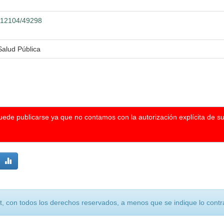
0.12104/49298
Salud Pública
puede publicarse ya que no contamos con la autorización explícita de s
, con todos los derechos reservados, a menos que se indique lo contra