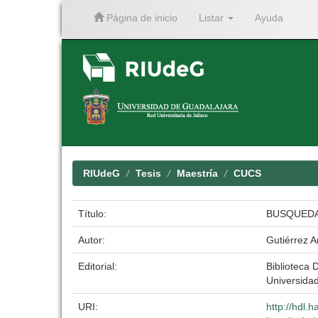
Página de inicio
Listar
Ayuda
Skip
navigation
RIUdeG
Tesis
Maestría
CUCS
Título:
BUSQUEDA
Autor:
Gutiérrez A
Editorial:
Biblioteca D
Universida
URI:
http://hdl.