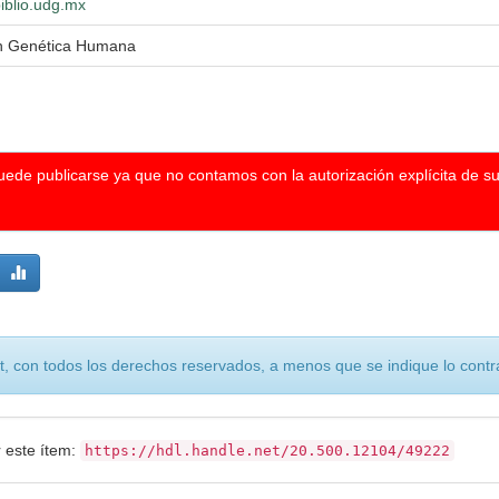
biblio.udg.mx
n Genética Humana
puede publicarse ya que no contamos con la autorización explícita de s
, con todos los derechos reservados, a menos que se indique lo contra
r este ítem:
https://hdl.handle.net/20.500.12104/49222