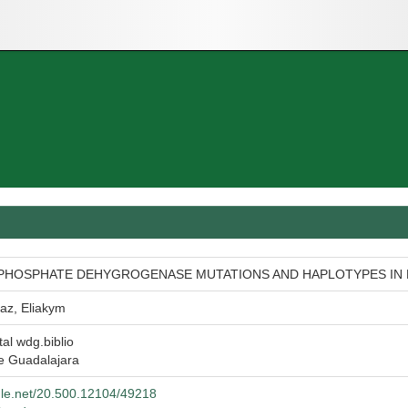
PHOSPHATE DEHYGROGENASE MUTATIONS AND HAPLOTYPES IN 
az, Eliakym
tal wdg.biblio
e Guadalajara
ndle.net/20.500.12104/49218