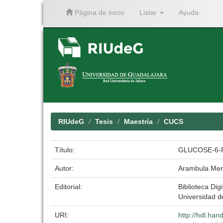
Página de inicio
Listar
Ayuda
Skip
navigation
RIUdeG
Tesis
Maestría
CUCS
Título:
GLUCOSE-6-
Autor:
Arambula Mer
Editorial:
Biblioteca Digi
Universidad d
URI:
http://hdl.ha