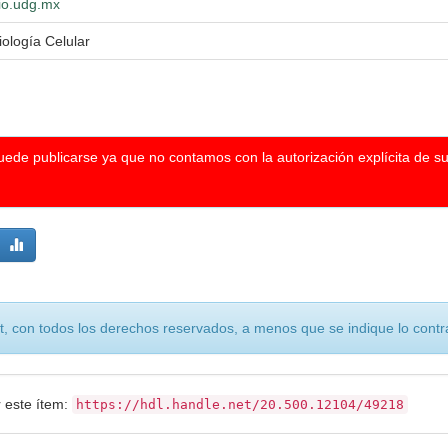
lio.udg.mx
ología Celular
puede publicarse ya que no contamos con la autorización explícita de s
, con todos los derechos reservados, a menos que se indique lo contra
r este ítem:
https://hdl.handle.net/20.500.12104/49218