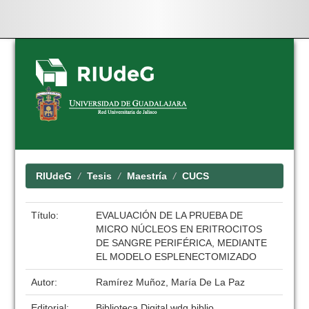
Skip
navigation
RIUdeG
Tesis
Maestría
CUCS
Título:
EVALUACIÓN DE LA PRUEBA DE
MICRO NÚCLEOS EN ERITROCITOS
DE SANGRE PERIFÉRICA, MEDIANTE
EL MODELO ESPLENECTOMIZADO
Autor:
Ramírez Muñoz, María De La Paz
Editorial:
Biblioteca Digital wdg.biblio