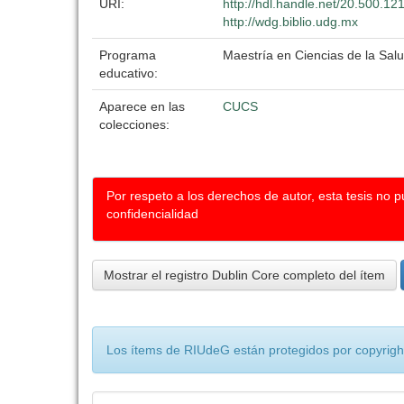
URI:
http://hdl.handle.net/20.500.1
http://wdg.biblio.udg.mx
Programa
Maestría en Ciencias de la Salu
educativo:
Aparece en las
CUCS
colecciones:
Por respeto a los derechos de autor, esta tesis no 
confidencialidad
Mostrar el registro Dublin Core completo del ítem
Los ítems de RIUdeG están protegidos por copyright