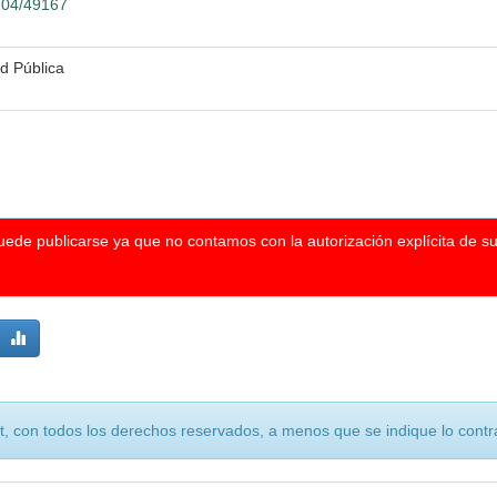
2104/49167
d Pública
puede publicarse ya que no contamos con la autorización explícita de s
, con todos los derechos reservados, a menos que se indique lo contra