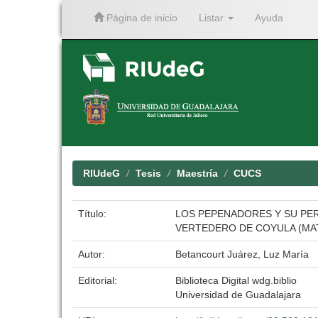
Página de inicio
Listar
Ayuda
Skip
navigation
RIUdeG
Tesis
Maestría
CUCS
Título:
LOS PEPENADORES Y SU PER
VERTEDERO DE COYULA (MATA
Autor:
Betancourt Juárez, Luz María
Editorial:
Biblioteca Digital wdg.biblio
Universidad de Guadalajara