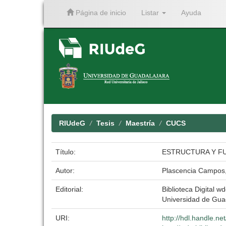
Página de inicio
Listar
Ayuda
Skip
navigation
RIUdeG
Tesis
Maestría
CUCS
Título:
ESTRUCTURA Y FU
Autor:
Plascencia Campos
Editorial:
Biblioteca Digital wd
Universidad de Gua
URI:
http://hdl.handle.n