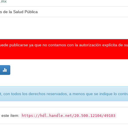
g.mx
s de la Salud Pública
puede publicarse ya que no contamos con la autorización explícita de s
, con todos los derechos reservados, a menos que se indique lo contra
r este ítem:
https://hdl.handle.net/20.500.12104/49103