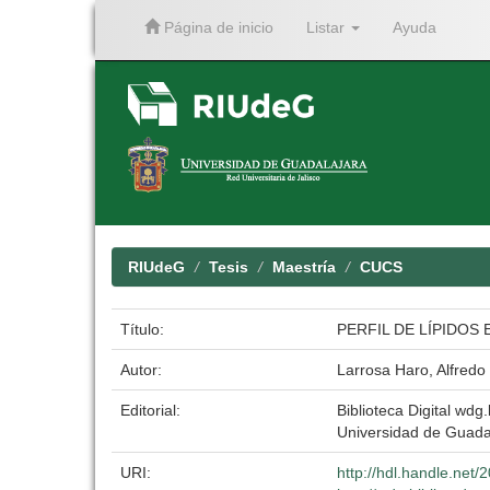
Página de inicio
Listar
Ayuda
Skip
navigation
RIUdeG
Tesis
Maestría
CUCS
Título:
PERFIL DE LÍPIDOS 
Autor:
Larrosa Haro, Alfredo
Editorial:
Biblioteca Digital wdg.
Universidad de Guada
URI:
http://hdl.handle.net