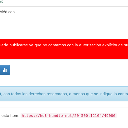
mx
 Médicas
puede publicarse ya que no contamos con la autorización explícita de s
, con todos los derechos reservados, a menos que se indique lo contra
r este ítem:
https://hdl.handle.net/20.500.12104/49086