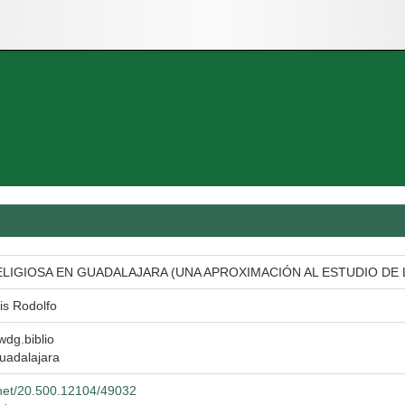
ELIGIOSA EN GUADALAJARA (UNA APROXIMACIÓN AL ESTUDIO DE L
is Rodolfo
 wdg.biblio
uadalajara
e.net/20.500.12104/49032