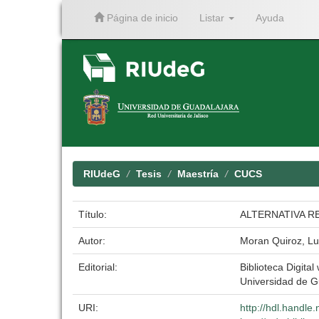
Página de inicio
Listar
Ayuda
Skip
navigation
RIUdeG
Tesis
Maestría
CUCS
Título:
ALTERNATIVA R
Autor:
Moran Quiroz, Lu
Editorial:
Biblioteca Digital
Universidad de G
URI:
http://hdl.handl