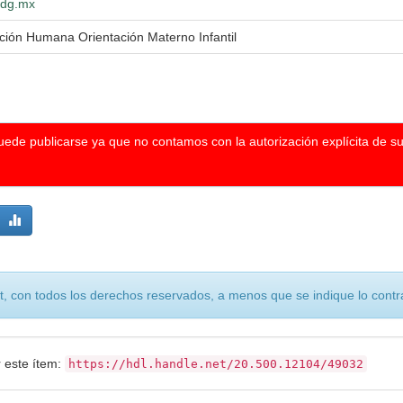
.udg.mx
ición Humana Orientación Materno Infantil
puede publicarse ya que no contamos con la autorización explícita de s
, con todos los derechos reservados, a menos que se indique lo contra
r este ítem:
https://hdl.handle.net/20.500.12104/49032