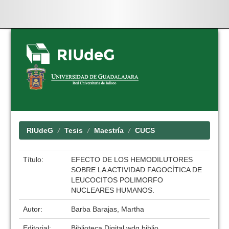
Skip
navigation
RIUdeG
Tesis
Maestría
CUCS
Título:
EFECTO DE LOS HEMODILUTORES
SOBRE LA ACTIVIDAD FAGOCÍTICA DE
LEUCOCITOS POLIMORFO
NUCLEARES HUMANOS.
Autor:
Barba Barajas, Martha
Editorial:
Biblioteca Digital wdg.biblio