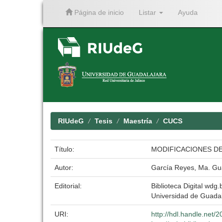
Página de inicio
Listar
Ayuda
Skip
navigation
RIUdeG
Tesis
Maestría
CUCS
Título:
MODIFICACIONES DE
Autor:
García Reyes, Ma. Gu
Editorial:
Biblioteca Digital wdg.b
Universidad de Guadal
URI:
http://hdl.handle.net