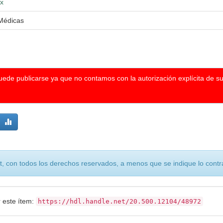
mx
 Médicas
puede publicarse ya que no contamos con la autorización explícita de s
, con todos los derechos reservados, a menos que se indique lo contra
r este ítem:
https://hdl.handle.net/20.500.12104/48972