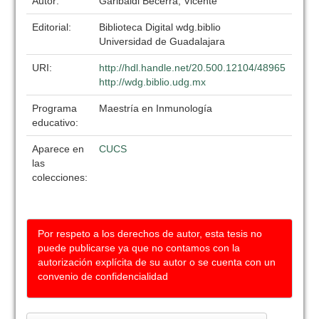
Autor:
Garibaldi Becerra, Vicente
Editorial:
Biblioteca Digital wdg.biblio
Universidad de Guadalajara
URI:
http://hdl.handle.net/20.500.12104/48965
http://wdg.biblio.udg.mx
Programa
Maestría en Inmunología
educativo:
Aparece en
CUCS
las
colecciones:
Por respeto a los derechos de autor, esta tesis no
puede publicarse ya que no contamos con la
autorización explícita de su autor o se cuenta con un
convenio de confidencialidad