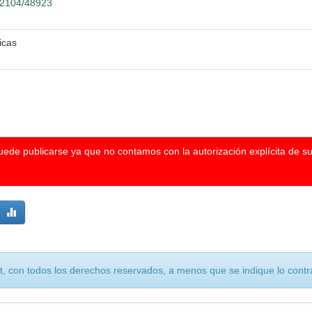
.12104/48923
icas
puede publicarse ya que no contamos con la autorización explícita de s
, con todos los derechos reservados, a menos que se indique lo contra