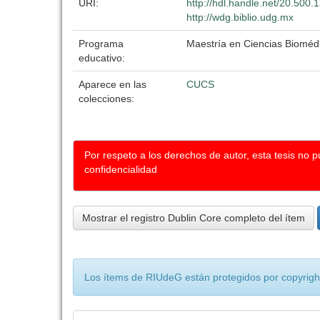
URI:
http://hdl.handle.net/20.500
http://wdg.biblio.udg.mx
Programa
Maestría en Ciencias Bioméd
educativo:
Aparece en las
CUCS
colecciones:
Por respeto a los derechos de autor, esta tesis no 
confidencialidad
Mostrar el registro Dublin Core completo del ítem
Los ítems de RIUdeG están protegidos por copyright