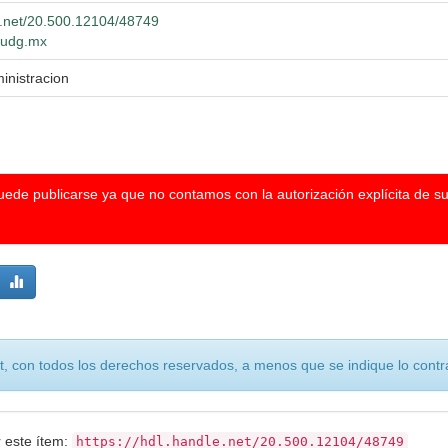
le.net/20.500.12104/48749
o.udg.mx
inistracion
puede publicarse ya que no contamos con la autorización explícita de s
, con todos los derechos reservados, a menos que se indique lo contra
r este ítem:
https://hdl.handle.net/20.500.12104/48749