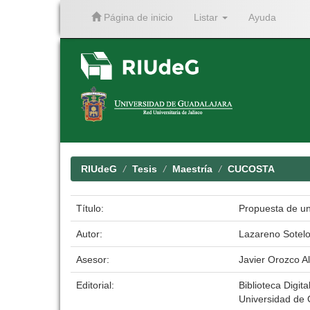
Página de inicio
Listar
Ayuda
Skip
navigation
RIUdeG
Tesis
Maestría
CUCOSTA
Título:
Propuesta de un 
Autor:
Lazareno Sotelo,
Asesor:
Javier Orozco A
Editorial:
Biblioteca Digita
Universidad de 