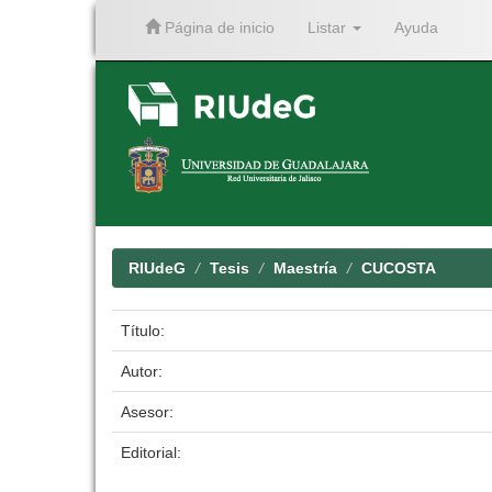
Página de inicio
Listar
Ayuda
Skip
navigation
RIUdeG
Tesis
Maestría
CUCOSTA
Título:
Autor:
Asesor:
Editorial: