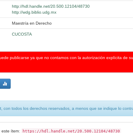
http://hdl.handle.net/20.500.12104/48730
http://wdg.biblio.udg.mx
Maestría en Derecho
CUCOSTA
puede publicarse ya que no contamos con la autorización explícita de s
, con todos los derechos reservados, a menos que se indique lo contra
r este ítem:
https://hdl.handle.net/20.500.12104/48730