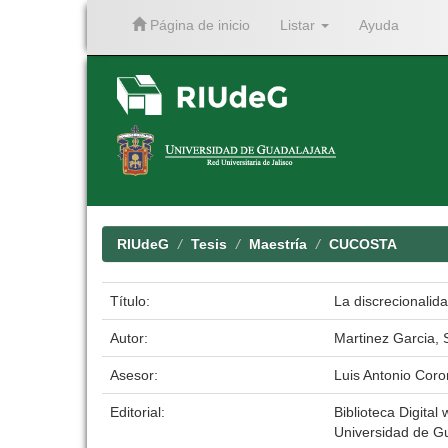
Página de inicio
Listar
Ayuda
Skip
navigation
RIUdeG
Tesis
Maestría
CUCOSTA
Título:
La discrecionalida
Autor:
Martinez Garcia,
Asesor:
Luis Antonio Cor
Editorial:
Biblioteca Digital 
Universidad de G