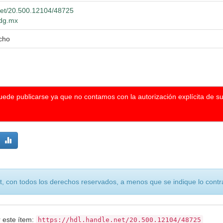
.net/20.500.12104/48725
udg.mx
cho
puede publicarse ya que no contamos con la autorización explícita de s
, con todos los derechos reservados, a menos que se indique lo contra
r este ítem:
https://hdl.handle.net/20.500.12104/48725