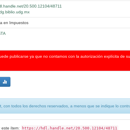
hdl.handle.net/20.500.12104/48711
wdg.biblio.udg.mx
ía en Impuestos
TA
puede publicarse ya que no contamos con la autorización explícita de s
, con todos los derechos reservados, a menos que se indique lo contra
r este ítem:
https://hdl.handle.net/20.500.12104/48711