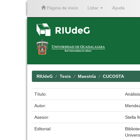
Página de inicio
Listar
Ayuda
Skip
navigation
RIUdeG
Tesis
Maestría
CUCOSTA
Título:
Análisi
Autor:
Mendez
Asesor:
Stella 
Editorial:
Bibliote
Univers