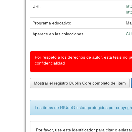
URI:
htt
htt
Programa educativo:
Mae
Aparece en las colecciones:
CU
Por respeto a los derechos de autor, esta tesis no 
confidencialidad
Mostrar el registro Dublin Core completo del ítem
Los ítems de RIUdeG están protegidos por copyright
Por favor, use este identificador para citar o enlaza