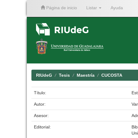
Página de inicio
Listar
Ayuda
Skip
navigation
RIUdeG
Tesis
Maestría
CUCOSTA
Título:
Est
Autor:
Var
Asesor:
Adr
Editorial:
Bib
Uni