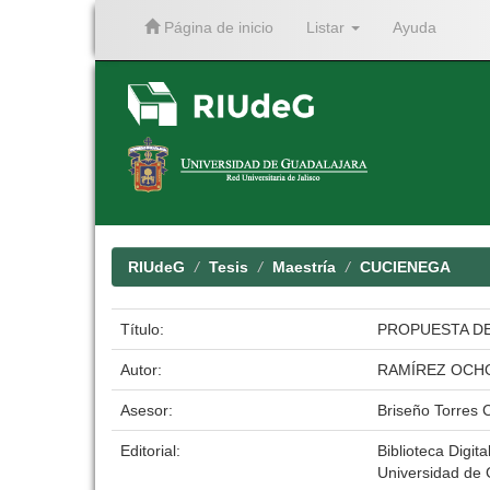
Página de inicio
Listar
Ayuda
Skip
navigation
RIUdeG
Tesis
Maestría
CUCIENEGA
Título:
PROPUESTA DE
Autor:
RAMÍREZ OCH
Asesor:
Briseño Torres 
Editorial:
Biblioteca Digita
Universidad de 