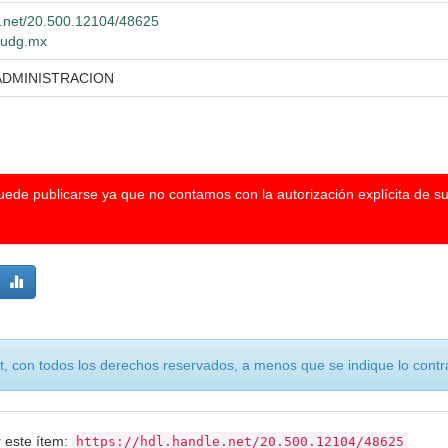
le.net/20.500.12104/48625
o.udg.mx
ADMINISTRACION
puede publicarse ya que no contamos con la autorización explícita de s
, con todos los derechos reservados, a menos que se indique lo contra
r este ítem:
https://hdl.handle.net/20.500.12104/48625