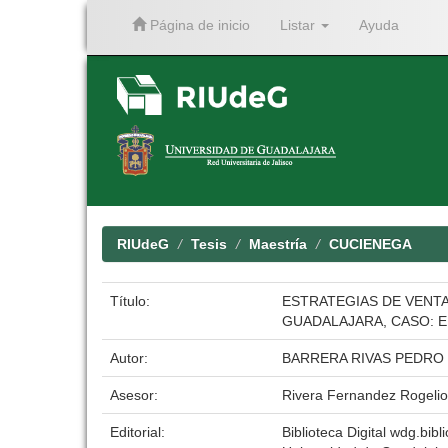
Página de inicio
Listar
Ayuda
Skip
navigation
RIUdeG
Tesis
Maestría
CUCIENEGA
Título:
ESTRATEGIAS DE VENTA
GUADALAJARA, CASO: 
Autor:
BARRERA RIVAS PEDRO
Asesor:
Rivera Fernandez Rogelio
Editorial:
Biblioteca Digital wdg.bibli