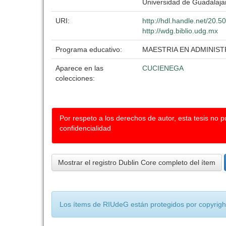
Universidad de Guadalaja
URI:
http://hdl.handle.net/20.
http://wdg.biblio.udg.mx
Programa educativo:
MAESTRIA EN ADMINIS
Aparece en las
CUCIENEGA
colecciones:
Por respeto a los derechos de autor, esta tesis no 
confidencialidad
Mostrar el registro Dublin Core completo del ítem
Los ítems de RIUdeG están protegidos por copyright