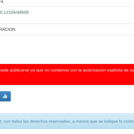
ra
500.12104/48608
TRACION
puede publicarse ya que no contamos con la autorización explícita de s
, con todos los derechos reservados, a menos que se indique lo contra