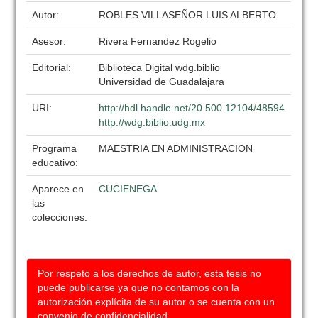
Autor:
ROBLES VILLASEÑOR LUIS ALBERTO
Asesor:
Rivera Fernandez Rogelio
Editorial:
Biblioteca Digital wdg.biblio
Universidad de Guadalajara
URI:
http://hdl.handle.net/20.500.12104/48594
http://wdg.biblio.udg.mx
Programa
MAESTRIA EN ADMINISTRACION
educativo:
Aparece en
CUCIENEGA
las
colecciones:
Por respeto a los derechos de autor, esta tesis no
puede publicarse ya que no contamos con la
autorización explícita de su autor o se cuenta con un
convenio de confidencialidad