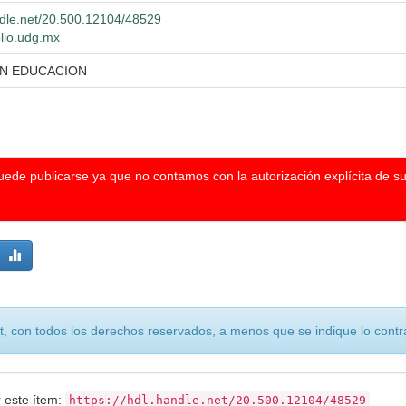
andle.net/20.500.12104/48529
blio.udg.mx
EN EDUCACION
puede publicarse ya que no contamos con la autorización explícita de s
, con todos los derechos reservados, a menos que se indique lo contra
r este ítem:
https://hdl.handle.net/20.500.12104/48529