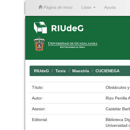
Página de inicio
Listar
Ayuda
Skip
navigation
RIUdeG
Tesis
Maestría
CUCIENEGA
Título:
Obstáculos y
Autor:
Rizo Penilla 
Asesor:
Castelar Bar
Editorial:
Biblioteca Dig
Universidad 