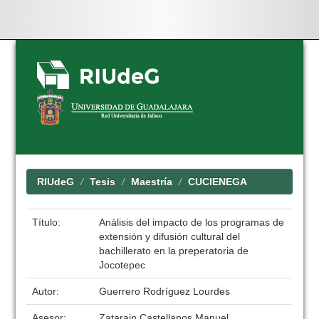
Skip
navigation
RIUdeG
Tesis
Maestría
CUCIENEGA
Título:
Análisis del impacto de los programas de
extensión y difusión cultural del
bachillerato en la preperatoria de
Jocotepec
Autor:
Guerrero Rodríguez Lourdes
Asesor:
Zatarain Castellanos Manuel