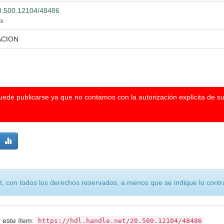
/20.500.12104/48486
mx
ACION
puede publicarse ya que no contamos con la autorización explícita de s
, con todos los derechos reservados, a menos que se indique lo contra
r este ítem:
https://hdl.handle.net/20.500.12104/48486