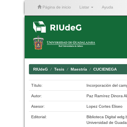
Página de inicio
Listar
Ayuda
Skip
navigation
RIUdeG
Tesis
Maestría
CUCIENEGA
Título:
Incorporación del cam
Autor:
Paz Ramírez Dinora A
Asesor:
Lopez Cortes Eliseo
Editorial:
Biblioteca Digital wdg.b
Universidad de Guadal