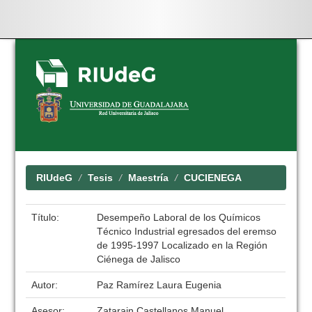
Skip
navigation
RIUdeG
Tesis
Maestría
CUCIENEGA
Título:
Desempeño Laboral de los Químicos
Técnico Industrial egresados del eremso
de 1995-1997 Localizado en la Región
Ciénega de Jalisco
Autor:
Paz Ramírez Laura Eugenia
Asesor:
Zatarain Castellanos Manuel