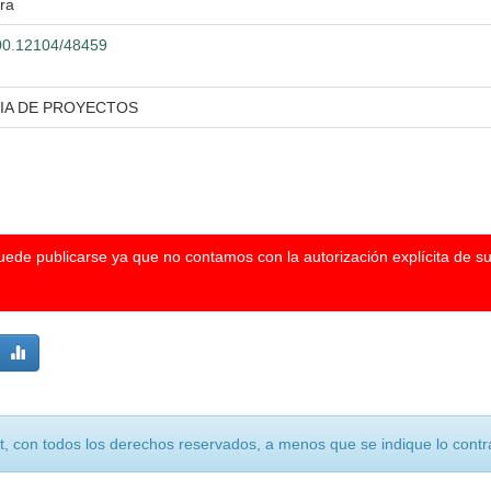
ra
500.12104/48459
RIA DE PROYECTOS
puede publicarse ya que no contamos con la autorización explícita de s
, con todos los derechos reservados, a menos que se indique lo contra