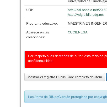
Universidad de Guadalaja
URI:
http://hdl.handle.net/20.
http://wdg.biblio.udg.mx
Programa educativo:
MAESTRIA EN INGENIE
Aparece en las
CUCIENEGA
colecciones:
Por respeto a los derechos de autor, esta tesis no 
confidencialidad
Mostrar el registro Dublin Core completo del ítem
Los ítems de RIUdeG están protegidos por copyright