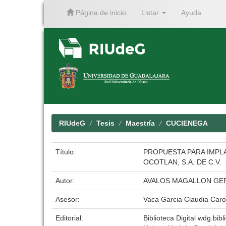
Página de inicio
Listar
Ayuda
Skip
navigation
RIUdeG
Tesis
Maestría
CUCIENEGA
Título:
PROPUESTA PARA IMPLA
OCOTLAN, S.A. DE C.V.
Autor:
AVALOS MAGALLON GE
Asesor:
Vaca Garcia Claudia Caro
Editorial:
Biblioteca Digital wdg.bibl